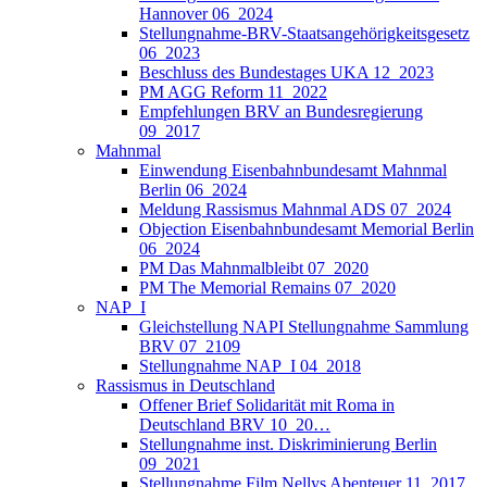
Hannover 06_2024
Stellungnahme-BRV-Staatsangehörigkeitsgesetz
06_2023
Beschluss des Bundestages UKA 12_2023
PM AGG Reform 11_2022
Empfehlungen BRV an Bundesregierung
09_2017
Mahnmal
Einwendung Eisenbahnbundesamt Mahnmal
Berlin 06_2024
Meldung Rassismus Mahnmal ADS 07_2024
Objection Eisenbahnbundesamt Memorial Berlin
06_2024
PM Das Mahnmalbleibt 07_2020
PM The Memorial Remains 07_2020
NAP_I
Gleichstellung NAPI Stellungnahme Sammlung
BRV 07_2109
Stellungnahme NAP_I 04_2018
Rassismus in Deutschland
Offener Brief Solidarität mit Roma in
Deutschland BRV 10_20…
Stellungnahme inst. Diskriminierung Berlin
09_2021
Stellungnahme Film Nellys Abenteuer 11_2017