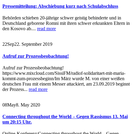
Pressemitteilung: Abschiebung kurz nach Schulabschluss
Behörden schieben 20-jährige schwer geistig behinderte und in
Deutschland geborene Romni mit ihren schwer erkrankten Eltern in
den Kosovo ab....
read more
22
Sep
22. September 2019
Aufruf zur Prozessbeobachtung!
Aufruf zur Prozessbeobachtung!
https://www.mixcloud.com/SissiFM/radiof-solidaritaet-mit-maria-
kommt-zum-prozessbeginn/Im März wurde M. von einer weißen
deutschen Frau mit einem Messer attackiert, am 23.09.2019 beginnt
der Prozess...
read more
08
May
8. May 2020
Connecting throughout the World – Gegen Rassismus 13. Mai
um 20:15 Uhr.
Online-Konferenz:Connecting throughout the World – Gegen