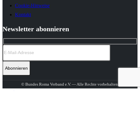
Cookie-Hinweise
Kontakt
Newsletter abonnieren
© Bundes Roma Verband e.V. — Alle Rechte vorbehalten.
Über uns
Aktuelles
Bundes Roma Kongresse
Bundes Roma Kongress 2026. Teil 1
Bundes Roma Kongress 2026. Teil 2
Das war der Bundes Roma Kongress 2025 in Berlin
Der Bundes Roma Kongress in Berlin 2024. Erste Eindrücke
Der Welt Roma Kongress 2023 in Berlin
Empfehlungen & Stellungnahmen
Bleiberecht