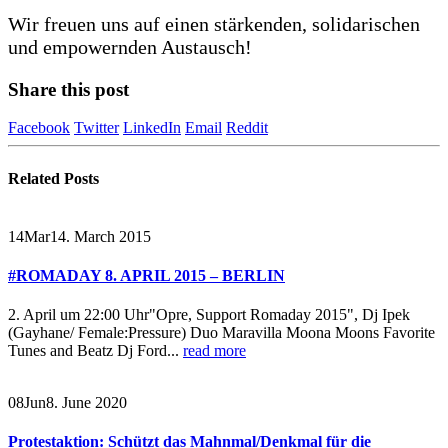
Wir freuen uns auf einen stärkenden, solidarischen
und empowernden Austausch!
Share this post
Facebook
Twitter
LinkedIn
Email
Reddit
Related
Posts
14
Mar
14. March 2015
#ROMADAY 8. APRIL 2015 – BERLIN
2. April um 22:00 Uhr
"Opre, Support Romaday 2015", Dj Ipek
(Gayhane/ Female:Pressure) Duo Maravilla Moona Moons Favorite
Tunes and Beatz Dj Ford...
read more
08
Jun
8. June 2020
Protestaktion: Schützt das Mahnmal/Denkmal für die