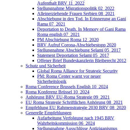
Aufenthalt BRV 11_2022
Stellungnahme Migrationspolitik 02_2022
Alleinerziehende Frauen Serbien 08_2021
Abschiebung in den Tod. In Erinnerung an Gani
Rama 07_2021
Deportation to Death. In Memory of Gani Rama
Roma english 07_2021
PM Abschiebung Roma 12_2020
BRV Aufruf Corona-Abschiebestopp 2020
Stellungnahme Abschiebung Selami 05_2017
Statement Deportation Selami 05_2017
Offener Brief Bundeskanzlerin Bleiberecht 2012
Schutz und Sicherheit
Global Roma Alliance for Strategic Security
PM: Roma Center warnt vor neuer
Sicherheitslogik
Roma Conference Brussels English 10_2024
Roma Konferenz Brüssel 10_2024
Anhörung BRV EU-Roma Strategie 09_2021
EU Roma Strategie Schriftlichen Anhörung 08_2021
Empfehlung EU Rahmenstrategie 2030 BRV 08_2020
Generelle Empfehlungen
Aufarbeitung Verfolgung nach 1945 BRV
Wahrheitskommission 06_2024
Stellungnahme Ausschlüsse Antiziganismus