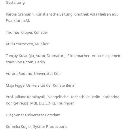
Gestaltung
Karola Gramann, Künstlerische Leitung Kinothek Asta Nielsen e.V.,
Frankfurt a.M.
Thomas Kilpper, Künstler
Kutlu Yurtseven, Musiker
Tunçay Kulaoğlu, Autor, Dramaturg, Filmemacher Anna Heilgemeir,
stadt von unten, Berlin
Aurora Rodonò, Universität Köln
Maja Figge, Universität der Künste Berlin
Prof. Juliane Karakayali, Evangelische Hochschule Berlin Katharina
König-Preuss, MdL DIE LINKE Thüringen
Ulaş Sener, Universität Potsdam
Kornelia Kugler, Systrar Productions