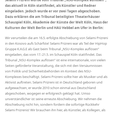
das aktuell in Köln stattfindet, als Künstler und Redner
eingeladen. Jedoch wurde er vor zwei Tagen abgeschoben.
Dazu erklären die am Tribunal beteiligten Theaterhäuser
Schauspiel Köln, Akademie der Künste der Welt Köln, Haus der
Kulturen der Welt Berlin und HAU Hebbel am Ufer in Berlin:
Wir verurteilen die am 16.5. erfolgte Abschiebung von Selami Prizreni
in den Kosovo aufs Schärfste! Selami Prizreni war als Teil der HipHop
Gruppe K.A.G.E als Gast beim Tribunal „NSU-Komplex auflösen“
eingeladen, das vom 17.-21.5. im Schauspiel Köln stattfindet. Das
Tribunal „NSU-Komplex auflösen“ ist eine internationale, von vielen
Seiten geförderte Veranstaltung, die sich mit den Versäumnissen
von Politik und Sicherheitsbehörden im Kontext des NSU-
Komplexes beschäftigt. Selami Prizreni sollte hier als Musiker und als
Aktivist auftreten. Selami Prizreni ist in Deutschland geboren und
aufgewachsen, er wurde 2010 schon einmal aus Deutschland
abgeschoben, wogegen er erfolgreich geklagt hat. Umso
unverständlicher ist seine erneute Abschiebung. Wir nehmen die
Abschiebung nicht hin, sondern fordern die sofortige Rückkehr
Selami Prizrenis! Wir brauchen ihn hier, als Künstler, als Kollegen, als