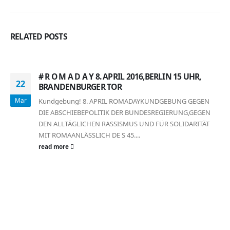
RELATED
POSTS
# R O M A D A Y 8. APRIL 2016,BERLIN 15 UHR,
22
BRANDENBURGER TOR
Mar
Kundgebung! 8. APRIL ROMADAYKUNDGEBUNG GEGEN
DIE ABSCHIEBEPOLITIK DER BUNDESREGIERUNG,GEGEN
DEN ALLTÄGLICHEN RASSISMUS UND FÜR SOLIDARITÄT
MIT ROMAANLÄSSLICH DE S 45....
read more