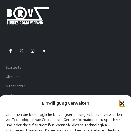
Startseite
Über uns
Nachrichten
Archiv
Einwilligung verwalten
Impressum
Um Ihnen die bestmögliche Nutzungserfahrung zu bieten, verwenden
Datenschutzerklärung
wir Technologien wie Cookies, um Geräteinformationen zu speichern
und/oder darauf zuzugreifen. Wenn Sie diesen Technologien
Cookie-Hinweise
zustimmen, können wir Daten wie das Surfverhalten oder eindeutige