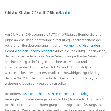
Published 23. March 2019 at 18:01 Uhr in
Aktuelles
Am 24. März 1999 begann die NATO ihre 78tägige Bombardierung
Jugoslawiens. Begründet wurde dieser Krieg vor allem seitens der
rot-grünen Bundesregierung mit einem
vermeintlich drohenden
Genozid an den Kosovo-Albanern
durch die Regierung Jugoslawiens,
den es zu verhindern gelte. Diese Behauptung sollte die Beteiligung
an einem Krieg rechtfertigen, der ohne UN-Mandat und ohne
vorangehenden Angriff auf ein NATO-Land (Bündnisfall) geführt
werden sollte. Es war der erste völkerrechtswidrige Angriffskrieg,
den die NATO führte, und stellte damit einen Tabubruch dar, der
weiteren Kriegen den Weg bereiten sollte.
Besonders
dass Deutschland sich an einem solchen Krieg
beteiligte
und dabei die eigene Geschichte („Nie wieder Auschwitz!“
Joschka Fischer) zur Rechtfertigung heranzog, macht fassungslos.
Im Zweiten Weltkrieg haben die Deutschen Jugoslawien besetzt und