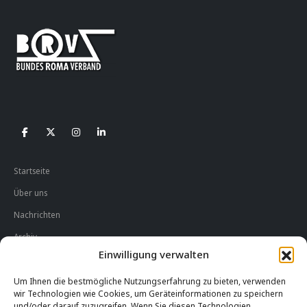
Startseite
Über uns
Nachrichten
Archiv
Einwilligung verwalten
Impressum
Um Ihnen die bestmögliche Nutzungserfahrung zu bieten, verwenden
Datenschutzerklärung
wir Technologien wie Cookies, um Geräteinformationen zu speichern
und/oder darauf zuzugreifen. Wenn Sie diesen Technologien