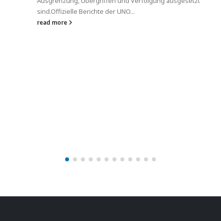
Vielen!Antirassistischer Aktionstag am 5. September
2020Bundesweiter Aufruf zu dezentralen Protesten
United against Racism...
read more