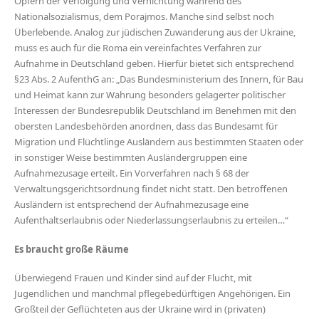
Opfern der Verfolgung und Vernichtung während des
Nationalsozialismus, dem Porajmos. Manche sind selbst noch
Überlebende. Analog zur jüdischen Zuwanderung aus der Ukraine,
muss es auch für die Roma ein vereinfachtes Verfahren zur
Aufnahme in Deutschland geben. Hierfür bietet sich entsprechend
§23 Abs. 2 AufenthG an: „Das Bundesministerium des Innern, für Bau
und Heimat kann zur Wahrung besonders gelagerter politischer
Interessen der Bundesrepublik Deutschland im Benehmen mit den
obersten Landesbehörden anordnen, dass das Bundesamt für
Migration und Flüchtlinge Ausländern aus bestimmten Staaten oder
in sonstiger Weise bestimmten Ausländergruppen eine
Aufnahmezusage erteilt. Ein Vorverfahren nach § 68 der
Verwaltungsgerichtsordnung findet nicht statt. Den betroffenen
Ausländern ist entsprechend der Aufnahmezusage eine
Aufenthaltserlaubnis oder Niederlassungserlaubnis zu erteilen…“
Es braucht große Räume
Überwiegend Frauen und Kinder sind auf der Flucht, mit
Jugendlichen und manchmal pflegebedürftigen Angehörigen. Ein
Großteil der Geflüchteten aus der Ukraine wird in (privaten)