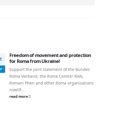
Freedom of movement and protection
1
for Roma from Ukraine!
ar
Support the joint statement of the Bundes
Roma Verband, the Roma Centre/ RAN,
Romani Phen and other Roma organisations
now!If...
read more