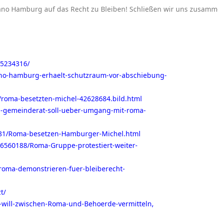
ano Hamburg auf das Recht zu Bleiben! Schließen wir uns zusamm
!5234316/
-ano-hamburg-erhaelt-schutzraum-vor-abschiebung-
g/roma-besetzten-michel-42628684.bild.html
n-gemeinderat-soll-ueber-umgang-mit-roma-
2781/Roma-besetzen-Hamburger-Michel.html
46560188/Roma-Gruppe-protestiert-weiter-
oma-demonstrieren-fuer-bleiberecht-
t/
-will-zwischen-Roma-und-Behoerde-vermitteln,