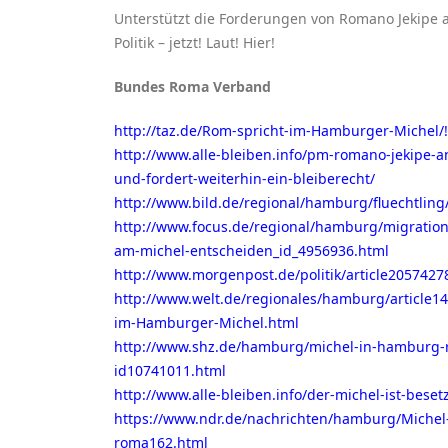
Unterstützt die Forderungen von Romano Jekipe 
Politik – jetzt! Laut! Hier!
Bundes Roma Verband
http://taz.de/Rom-spricht-im-Hamburger-Michel/
http://www.alle-bleiben.info/pm-romano-jekipe
und-fordert-weiterhin-ein-bleiberecht/
http://www.bild.de/regional/hamburg/fluechtlin
http://www.focus.de/regional/hamburg/migratio
am-michel-entscheiden_id_4956936.html
http://www.morgenpost.de/politik/article20574
http://www.welt.de/regionales/hamburg/article1
im-Hamburger-Michel.html
http://www.shz.de/hamburg/michel-in-hamburg-r
id10741011.html
http://www.alle-bleiben.info/der-michel-ist-besetz
https://www.ndr.de/nachrichten/hamburg/Michel
roma162.html