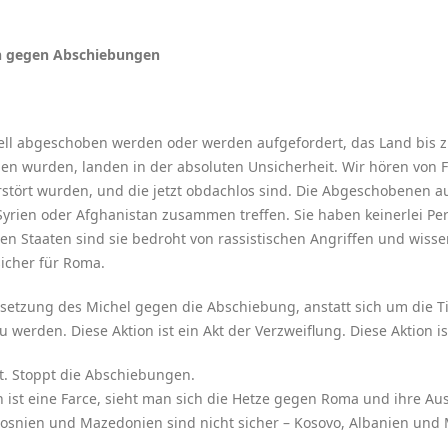
n gegen Abschiebungen
ll abgeschoben werden oder werden aufgefordert, das Land bis zu
en wurden, landen in der absoluten Unsicherheit. Wir hören von F
zerstört wurden, und die jetzt obdachlos sind. Die Abgeschobenen 
Syrien oder Afghanistan zusammen treffen. Sie haben keinerlei Per
ten Staaten sind sie bedroht von rassistischen Angriffen und wiss
sicher für Roma.
setzung des Michel gegen die Abschiebung, anstatt sich um die Tic
 werden. Diese Aktion ist ein Akt der Verzweiflung. Diese Aktion i
t. Stoppt die Abschiebungen.
en ist eine Farce, sieht man sich die Hetze gegen Roma und ihre A
, Bosnien und Mazedonien sind nicht sicher – Kosovo, Albanien und