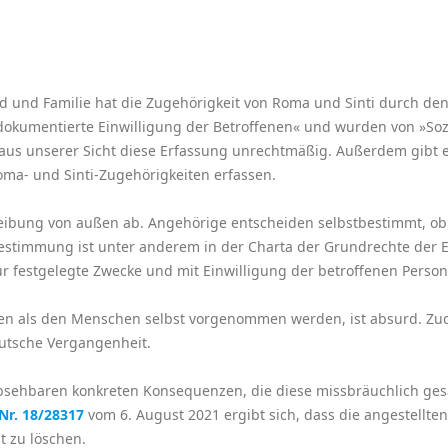
d und Familie hat die Zugehörigkeit von Roma und Sinti durch den 
dokumentierte Einwilligung der Betroffenen« und wurden von »Sozi
s unserer Sicht diese Erfassung unrechtmäßig. Außerdem gibt es
oma- und Sinti-Zugehörigkeiten erfassen.
eibung von außen ab. Angehörige entscheiden selbstbestimmt, ob 
bestimmung ist unter anderem in der Charta der Grundrechte der Eur
r festgelegte Zwecke und mit Einwilligung der betroffenen Perso
eren als den Menschen selbst vorgenommen werden, ist absurd. Zu
eutsche Vergangenheit.
 absehbaren konkreten Konsequenzen, die diese missbräuchlich ge
Nr. 18/28317
vom 6. August 2021 ergibt sich, dass die angestellt
 zu löschen.