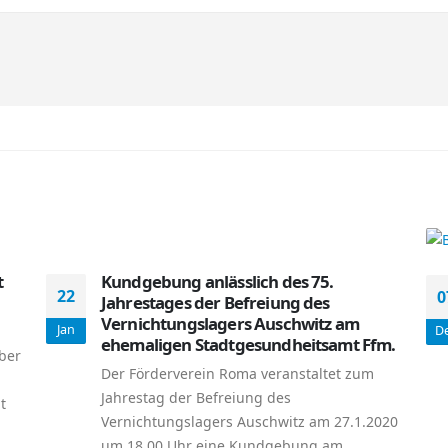
t
Kundgebung anlässlich des 75.
22
0
Jahrestages der Befreiung des
Vernichtungslagers Auschwitz am
Jan
D
ehemaligen Stadtgesundheitsamt Ffm.
ber
Der Förderverein Roma veranstaltet zum
Jahrestag der Befreiung des
t
Vernichtungslagers Auschwitz am 27.1.2020
um 18.00 Uhr eine Kundgebung am