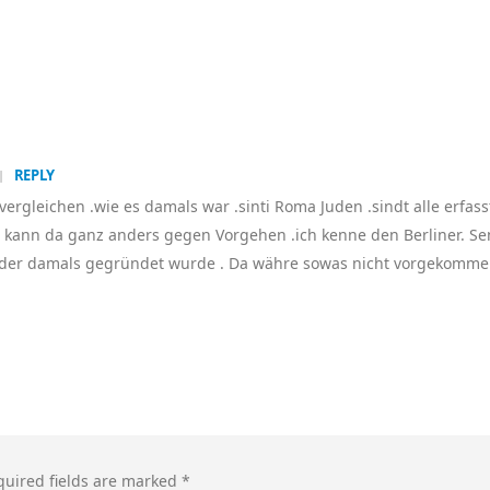
REPLY
 vergleichen .wie es damals war .sinti Roma Juden .sindt alle erfas
n kann da ganz anders gegen Vorgehen .ich kenne den Berliner. Sen
in der damals gegründet wurde . Da währe sowas nicht vorgekomm
quired fields are marked
*