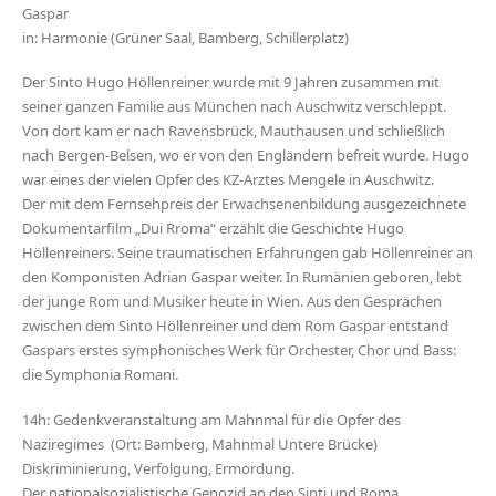
Gaspar
in: Harmonie (Grüner Saal, Bamberg, Schillerplatz)
Der Sinto Hugo Höllenreiner wurde mit 9 Jahren zusammen mit
seiner ganzen Familie aus München nach Auschwitz verschleppt.
Von dort kam er nach Ravensbrück, Mauthausen und schließlich
nach Bergen-Belsen, wo er von den Engländern befreit wurde. Hugo
war eines der vielen Opfer des KZ-Arztes Mengele in Auschwitz.
Der mit dem Fernsehpreis der Erwachsenenbildung ausgezeichnete
Dokumentarfilm „Dui Rroma“ erzählt die Geschichte Hugo
Höllenreiners. Seine traumatischen Erfahrungen gab Höllenreiner an
den Komponisten Adrian Gaspar weiter. In Rumänien geboren, lebt
der junge Rom und Musiker heute in Wien. Aus den Gesprächen
zwischen dem Sinto Höllenreiner und dem Rom Gaspar entstand
Gaspars erstes symphonisches Werk für Orchester, Chor und Bass:
die Symphonia Romani.
14h: Gedenkveranstaltung am Mahnmal für die Opfer des
Naziregimes (Ort: Bamberg, Mahnmal Untere Brücke)
Diskriminierung, Verfolgung, Ermordung.
Der nationalsozialistische Genozid an den Sinti und Roma.