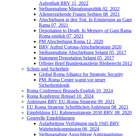
Aufenthalt BRV 11_2022
Stellungnahme Migrationspolitik 02_2022
Alleinerziehende Frauen Serbien 08_2021
Abschiebung in den Tod. In Erinnerung an Gani
Rama 07_2021
Deportation to Death. In Memory of Gani Rama
Roma english 07_2021
PM Abschiebung Roma 12_2020
BRV Aufruf Corona-Abschiebestopp 2020
Stellungnahme Abschiebung Selami 05_2017
Statement Deportation Selami 05_2017
Offener Brief Bundeskanzlerin Bleiberecht 2012
Schutz und Sicherheit
Global Roma Alliance for Strategic Security
PM: Roma Center warnt vor neuer
Sicherheitslogik
Roma Conference Brussels English 10_2024
Roma Konferenz Brüssel 10_2024
Anhörung BRV EU-Roma Strategie 09_2021
EU Roma Strategie Schriftlichen Anhörung 08_2021
Empfehlung EU Rahmenstrategie 2030 BRV 08_2020
Generelle Empfehlungen
Aufarbeitung Verfolgung nach 1945 BRV
Wahrheitskommission 06_2024
Stellungnahme Ausschlüsse Antiziganismus