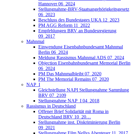
Hannover 06_2024
Stellungnahme-BRV-Staatsangehörigkeitsgesetz
06_2023
Beschluss des Bundestages UKA 12_2023
PM AGG Reform 11_2022
Empfehlungen BRV an Bundesregierung
09_2017
Mahnmal
Einwendung Eisenbahnbundesamt Mahnmal
Berlin 06_2024
Meldung Rassismus Mahnmal ADS 07_2024
Objection Eisenbahnbundesamt Memorial Berlin
06_2024
PM Das Mahnmalbleibt 07_2020
PM The Memorial Remains 07_2020
NAP_I
Gleichstellung NAPI Stellungnahme Sammlung
BRV 07_2109
Stellungnahme NAP_I 04_2018
Rassismus in Deutschland
Offener Brief Solidarität mit Roma in
Deutschland BRV 10_20…
Stellungnahme inst. Diskriminierung Berlin
09_2021
Stellungnahme Film Nellys Abenteuer 11_2017