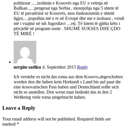
politizuar ….izolimin e Kosovës nga EU e vetmja në
Ballkan ,…pengesat nga Serbia , mosnjohja nga 5 shtete të
EU të pavarësisë se Kosovës, mos funksionimin e shtetit
ligjor,…popullsia më e re në Evropë dhe me e izoluara , vendi
më i vuajtur në ish Jugosllavi …etj. Të lutem të gjitha këto i
përcjellë në program sonte . SHUMË SUKSES DHE ÇDO
TË MIRË !
nergim sadiku
4. September 2015
Reply
Ich verstehe es nicht das roma aus dem Kosovo,abgeschoben
werden den die haben kein Herkunft s Land bis auf paar die
eine kosovarischen Pass haben und Deutschland sollte sich
nicht so anstellen. Den wenn man bedenkt das in den 2
Weltkrieg viele roma umgebracht haben.
Leave a Reply
Your email address will not be published.
Required fields are
marked
*