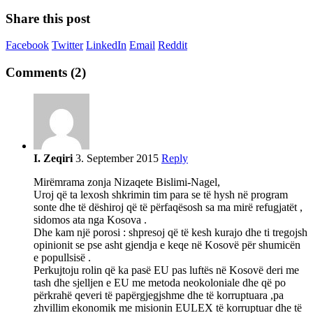
Share this post
Facebook
Twitter
LinkedIn
Email
Reddit
Comments (2)
I. Zeqiri
3. September 2015
Reply
Mirëmrama zonja Nizaqete Bislimi-Nagel,
Uroj që ta lexosh shkrimin tim para se të hysh në program
sonte dhe të dëshiroj që të përfaqësosh sa ma mirë refugjatët ,
sidomos ata nga Kosova .
Dhe kam një porosi : shpresoj që të kesh kurajo dhe ti tregojsh
opinionit se pse asht gjendja e keqe në Kosovë për shumicën
e popullsisë .
Perkujtoju rolin që ka pasë EU pas luftës në Kosovë deri me
tash dhe sjelljen e EU me metoda neokoloniale dhe që po
përkrahë qeveri të papërgjegjshme dhe të korruptuara ,pa
zhvillim ekonomik me misionin EULEX të korruptuar dhe të