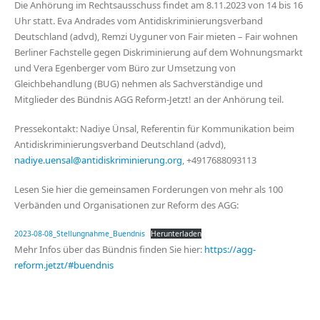
Die Anhörung im Rechtsausschuss findet am 8.11.2023 von 14 bis 16
Uhr statt. Eva Andrades vom Antidiskriminierungsverband
Deutschland (advd), Remzi Uyguner von Fair mieten – Fair wohnen
Berliner Fachstelle gegen Diskriminierung auf dem Wohnungsmarkt
und Vera Egenberger vom Büro zur Umsetzung von
Gleichbehandlung (BUG) nehmen als Sachverständige und
Mitglieder des Bündnis AGG Reform-Jetzt! an der Anhörung teil.
Pressekontakt: Nadiye Ünsal, Referentin für Kommunikation beim
Antidiskriminierungsverband Deutschland (advd),
nadiye.uensal@antidiskriminierung.org
, +4917688093113
Lesen Sie hier die gemeinsamen Forderungen von mehr als 100
Verbänden und Organisationen zur Reform des AGG:
2023-08-08_Stellungnahme_Buendnis
Herunterladen
Mehr Infos über das Bündnis finden Sie hier:
https://agg-
reform.jetzt/#buendnis