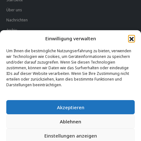
Über uns
Nachrichten
Archiv
Einwilligung verwalten
Impressum
Um Ihnen die bestmögliche Nutzungserfahrung zu bieten, verwenden
Datenschutzerklärung
wir Technologien wie Cookies, um Geräteinformationen zu speichern
und/oder darauf zuzugreifen. Wenn Sie diesen Technologien
Cookie-Hinweise
zustimmen, können wir Daten wie das Surfverhalten oder eindeutige
IDs auf dieser Website verarbeiten. Wenn Sie Ihre Zustimmung nicht
Kontakt
erteilen oder zurückziehen, kann dies bestimmte Funktionen und
Darstellungen beeinträchtigen.
Newsletter abonnieren
Akzeptieren
Ablehnen
Einstellungen anzeigen
© Bundes Roma Verband e.V. — Alle Rechte vorbehalten.