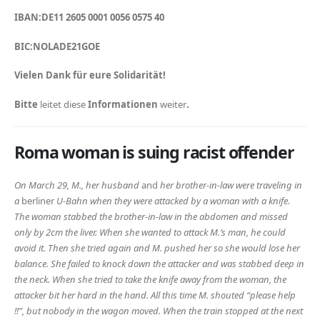
IBAN:DE11 2605 0001 0056 0575 40
BIC:NOLADE21GOE
Vielen Dank für eure Solidarität!
Bitte
leitet diese
Informationen
weiter
.
Roma woman is suing racist offender
On March 29, M., her husband
and
her brother-in-law were traveling in
a
berliner
U-Bahn when they were attacked by a woman with a knife.
The woman stabbed the brother-in-law in the abdomen and missed
only by 2cm the liver. When she wanted to attack M.’s man, he could
avoid it. Then she tried again and M. pushed her so she would lose her
balance. She failed to knock down the attacker and was stabbed deep in
the neck. When she tried to take the knife away from the woman, the
attacker bit her hard in the hand. All this time M. shouted “please help
!!”, but nobody in the wagon moved. When the train stopped at the next